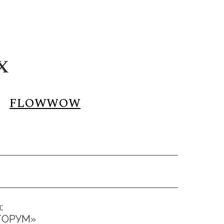
Х
FLOWWOW
:
ТОРУМ»