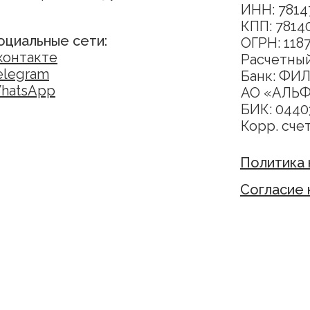
ИНН: 7814
КПП: 7814
оциальные сети:
ОГРН: 118
контакте
Расчетный
elegram
Банк: ФИ
hatsApp
АО «АЛЬ
БИК: 0440
Корр. сче
Политика
Согласие 